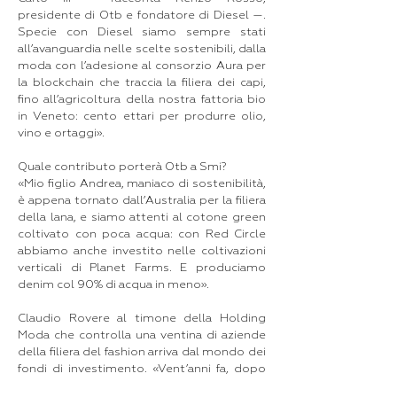
presidente di Otb e fondatore di Diesel —.
Specie con Diesel siamo sempre stati
all’avanguardia nelle scelte sostenibili, dalla
moda con l’adesione al consorzio Aura per
la blockchain che traccia la filiera dei capi,
fino all’agricoltura della nostra fattoria bio
in Veneto: cento ettari per produrre olio,
vino e ortaggi».
Quale contributo porterà Otb a Smi?
«Mio figlio Andrea, maniaco di sostenibilità,
è appena tornato dall’Australia per la filiera
della lana, e siamo attenti al cotone green
coltivato con poca acqua: con Red Circle
abbiamo anche investito nelle coltivazioni
verticali di Planet Farms. E produciamo
denim col 90% di acqua in meno».
Claudio Rovere al timone della Holding
Moda che controlla una ventina di aziende
della filiera del fashion arriva dal mondo dei
fondi di investimento. «Vent’anni fa, dopo
aver lavorato in Quadrivio sgr ho iniziato a