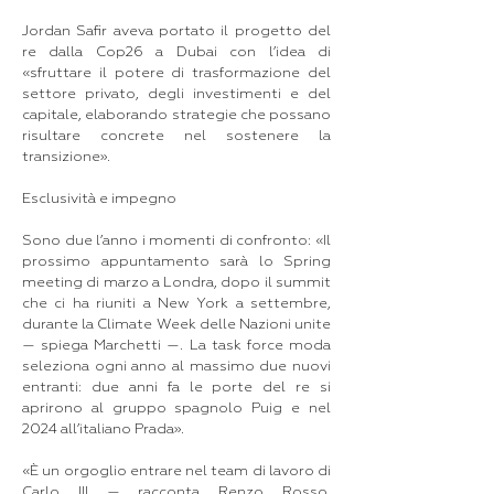
Jordan Safir aveva portato il progetto del
re dalla Cop26 a Dubai con l’idea di
«sfruttare il potere di trasformazione del
settore privato, degli investimenti e del
capitale, elaborando strategie che possano
risultare concrete nel sostenere la
transizione».
Esclusività e impegno
Sono due l’anno i momenti di confronto: «Il
prossimo appuntamento sarà lo Spring
meeting di marzo a Londra, dopo il summit
che ci ha riuniti a New York a settembre,
durante la Climate Week delle Nazioni unite
— spiega Marchetti —. La task force moda
seleziona ogni anno al massimo due nuovi
entranti: due anni fa le porte del re si
aprirono al gruppo spagnolo Puig e nel
2024 all’italiano Prada».
«È un orgoglio entrare nel team di lavoro di
Carlo III — racconta Renzo Rosso,