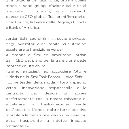
Smi funziona per task force, oltre a quella
moda ci sono gruppi d’azione dalle tlc al
medicale o turismo, sono coinvolti
duecento CEO globali. Tra i primi firmatari di
Smi: Coutts, la banca della Regina, i Lloyd’s
e Bank of America.
Jordan Safir, ceo di Smi: «Il settore privato,
degli investitori e dei capitali ci aiuterà ad
accelerare la transizione verde»
Al timone di Smi c’è l’americano Jordan
Safir, CEO del piano per la transizione delle
imprese voluto dal re.
«Siamo entusiasti ed accogliere Otb e
HModa nella Smi Task Force» – dice Safir –
«come leader della moda il loro impegno
verso l’innovazione responsabile e la
centralità del design si allinea
perfettamente con la nostra missione di
accelerare la trasformazione verde
dell’industria. L'onda inoltre forze positive
modulerà la transizione verso una filiera più
etica, trasparente, a ridotto impatto
ambientale».