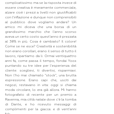
complicatissimo ma se la risposta invece di
essere creativa è meramente commerciale,
alzare cioè i prezzi a livelli non giustificabili
con l'inflazione e dunque non comprensibili
al pubblico dove vogliamo andare? Un
amico mi diceva che una borsa di un
grandissimo marchio che l'anno scorso
aveva un certo costo quest'anno è prezzata
al 38% in più. Cosa è cambiato? Il colore!
Come se ne esce? Creatività e sostenibilità
non erano corollari, erano il senso di tutto il
lavoro, ripartiamo da li. Ormai ventiquattro
anni fa, come passa il tempo, fondai Yoox
puntando su tre idee per l'esperienza del
cliente: sceglievi, ti divertivi, risparmiavi.
Non l'ho mai chiamato "stock", una brutta
espressione. Erano capi che, usciti dai
negozi, restavano in vita: oggi si chiama
moda circolare, lo era già allora. Mi hanno
fotografato di recente per un premio a
Ravenna, mia città natale dove c'è la tomba
di Dante, e ho ricevuto messaggi di
complimenti per la giacca: e di vent'anni