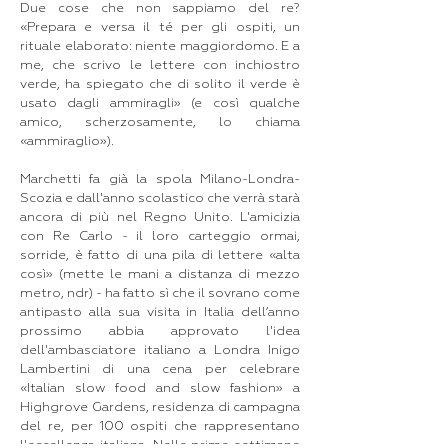
Due cose che non sappiamo del re?
«Prepara e versa il té per gli ospiti, un
rituale elaborato: niente maggiordomo. E a
me, che scrivo le lettere con inchiostro
verde, ha spiegato che di solito il verde è
usato dagli ammiragli» (e così qualche
amico, scherzosamente, lo chiama
«ammiraglio»).
Marchetti fa già la spola Milano-Londra-
Scozia e dall'anno scolastico che verrà starà
ancora di più nel Regno Unito. L'amicizia
con Re Carlo - il loro carteggio ormai,
sorride, è fatto di una pila di lettere «alta
così» (mette le mani a distanza di mezzo
metro, ndr) - ha fatto sì che il sovrano come
antipasto alla sua visita in Italia dell’anno
prossimo abbia approvato l'idea
dell'ambasciatore italiano a Londra Inigo
Lambertini di una cena per celebrare
«Italian slow food and slow fashion» a
Highgrove Gardens, residenza di campagna
del re, per 100 ospiti che rappresentano
l'eccellenza italiana. Nelle prime settimane