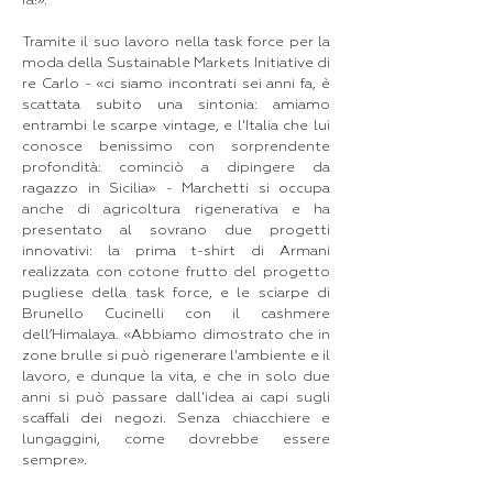
fa!».
Tramite il suo lavoro nella task force per la
moda della Sustainable Markets Initiative di
re Carlo - «ci siamo incontrati sei anni fa, è
scattata subito una sintonia: amiamo
entrambi le scarpe vintage, e l'Italia che lui
conosce benissimo con sorprendente
profondità: cominciò a dipingere da
ragazzo in Sicilia» - Marchetti si occupa
anche di agricoltura rigenerativa e ha
presentato al sovrano due progetti
innovativi: la prima t-shirt di Armani
realizzata con cotone frutto del progetto
pugliese della task force, e le sciarpe di
Brunello Cucinelli con il cashmere
dell’Himalaya. «Abbiamo dimostrato che in
zone brulle si può rigenerare l'ambiente e il
lavoro, e dunque la vita, e che in solo due
anni si può passare dall'idea ai capi sugli
scaffali dei negozi. Senza chiacchiere e
lungaggini, come dovrebbe essere
sempre».