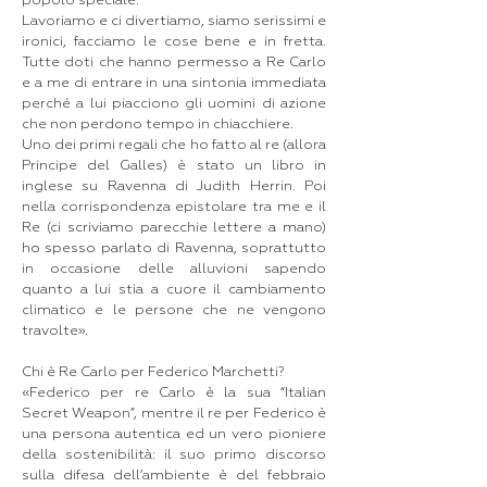
popolo speciale.
Lavoriamo e ci divertiamo, siamo serissimi e
ironici, facciamo le cose bene e in fretta.
Tutte doti che hanno permesso a Re Carlo
e a me di entrare in una sintonia immediata
perché a lui piacciono gli uomini di azione
che non perdono tempo in chiacchiere.
Uno dei primi regali che ho fatto al re (allora
Principe del Galles) è stato un libro in
inglese su Ravenna di Judith Herrin. Poi
nella corrispondenza epistolare tra me e il
Re (ci scriviamo parecchie lettere a mano)
ho spesso parlato di Ravenna, soprattutto
in occasione delle alluvioni sapendo
quanto a lui stia a cuore il cambiamento
climatico e le persone che ne vengono
travolte».
Chi è Re Carlo per Federico Marchetti?
«Federico per re Carlo è la sua “Italian
Secret Weapon”, mentre il re per Federico è
una persona autentica ed un vero pioniere
della sostenibilità: il suo primo discorso
sulla difesa dell’ambiente è del febbraio