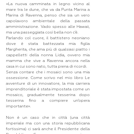
«La nuova camminata in legno vicino al
mare tra le dune, che va da Punta Marina a
Marina di Ravenna, penso che sia un vero
capolavoro ambientale della passata
amministrazione. Vado spesso alle Hawaii,
ma una passeggiata così bella non c’è.
Parlando col cuore, il battistero neoniano
dove è stata battezzata mia figlia
Margherita, che ama più di qualsiasi piatto i
cappelletti della nonna Lidia, ovvero mia
mamma che vive a Ravenna ancora nella
casa in cui sono nato, tutta piena di ricordi.
Senza contare che i mosaici sono una mia
ossessione. Come scrivo nel mio libro Le
avventure di un innovatore, la mia carriera
imprenditoriale è stata impostata come un
mosaico, gradualmente tesserina dopo
tesserina fino a compiere un’opera
importante».
Non è un caso che in città (una città
imperiale ma con una storia repubblicana
fortissima) ci sarà anche il Presidente della