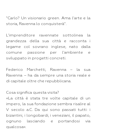
"Carlo? Un visionario green. Ama l'arte e la
storia, Ravenna lo conquisterà".
L'imprenditore ravennate sottolinea la
grandezza della sua città e racconta i
legame col sovrano inglese, nato dalla
comune passione per l'ambiente e
sviluppato in progetti concreti.
Federico Marchetti, Ravenna – la sua
Ravenna – ha da sempre una storia reale e
di capitale oltre che repubblicana.
Cosa significa questa visita?
«La città è stata tre volte capitale di un
impero, la sua fondazione sembra risalire al
V secolo a.C. Da qui sono passati tutti: i
bizantini, i longobardi, i veneziani, il papato,
ognuno lasciando e portandosi via
qualcosa».