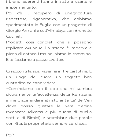
i brand aderenti hanno iniziato a usarlo e
implementarlo.
Poi c’è il recupero di un’agricoltura
rispettosa, rigenerativa, che abbiamo
sperimentato in Puglia con un progetto di
Giorgio Armani e sull’Himalaya con Brunello
Cucinelli.
Progetti così concreti che si possono
replicare ovunque. La strada è impervia e
piena di ostacoli ma noi siamo in cammino.
E lo facciamo a passo svelto».
Ci racconti la sua Ravenna in tre cartoline. E
un luogo del cuore, un segreto ben
custodito da condividere.
«Cominciamo con il cibo che mi sembra
sicuramente un’eccellenza della Romagna:
a me piace andare al ristorante Ca’ de Ven
dove posso gustare la vera piadina
ravennate (diversa e più buona di quella
sottile di Rimini) e scambiare due parole
con Rita, la proprietaria sempre cordiale».
Poi?