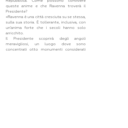
Repubblica. Come possono convivere
queste anime e che Ravenna troverà il
Presidente?
«Ravenna è una città cresciuta su se stessa,
sulla sua storia. È tollerante, inclusiva, con
un’anima forte che i secoli hanno solo
arricchito.
Il Presidente scoprirà degli angoli
meravigliosi, un luogo dove sono
concentrati otto monumenti considerati
dall’Unesco patrimonio dell’umanità ma
soprattutto sentirà il calore della gente,
toccherà con mano quanto alcuni suoi
recenti interventi siano stati capiti e
apprezzati da noi romagnoli».
Con la Fondazione del Re state facendo un
grande lavoro anche culturale: qual è lo
stato dell’arte e cosa progettate?
«Sono uno dei pochi trustee della
Fondazione del Re (The King’s Foundation)
che opera come charity in tutto il mondo e
anche uno dei quattro membri del
consiglio di amministrazione di Highgrove