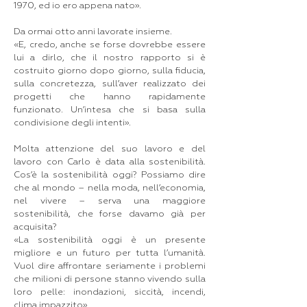
1970, ed io ero appena nato».
Da ormai otto anni lavorate insieme.
«E, credo, anche se forse dovrebbe essere
lui a dirlo, che il nostro rapporto si è
costruito giorno dopo giorno, sulla fiducia,
sulla concretezza, sull’aver realizzato dei
progetti che hanno rapidamente
funzionato. Un’intesa che si basa sulla
condivisione degli intenti».
Molta attenzione del suo lavoro e del
lavoro con Carlo è data alla sostenibilità.
Cos’è la sostenibilità oggi? Possiamo dire
che al mondo – nella moda, nell’economia,
nel vivere – serva una maggiore
sostenibilità, che forse davamo già per
acquisita?
«La sostenibilità oggi è un presente
migliore e un futuro per tutta l’umanità.
Vuol dire affrontare seriamente i problemi
che milioni di persone stanno vivendo sulla
loro pelle: inondazioni, siccità, incendi,
clima impazzito».