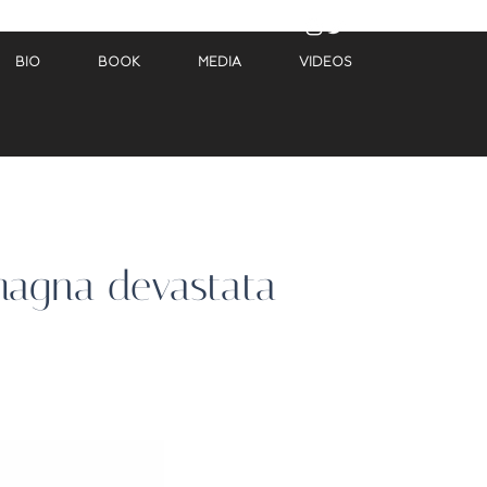
BIO
BOOK
MEDIA
VIDEOS
omagna devastata