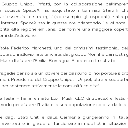
Il Gruppo Unipol, infatti, con la collaborazione dell’impren
a società SpaceX, ha acquistato i terminali Starlink c
ervizi essenziali e strategici (ad esempio. gli ospedali) e alla
Internet. SpaceX sta in queste ore orientando i suoi satelli
rità alla regione emiliana, per fornire una maggiore copert
orni dall’alluvione.
gitale Federico Marchetti, uno dei primissimi testimonial de
olazioni alluvionate lanciata dal gruppo Monrif e dai nostri g
usk di aiutare l'Emilia-Romagna. E ora ecco il risultato.
i tragedie penso sia un dovere per ciascuno di noi portare il pr
mbri, Presidente del Gruppo Unipol-. Unipol, oltre a supportare
per sostenere attivamente le comunità colpite”.
 e Tesla – ha affermato Elon Musk, CEO di SpaceX e Tesla -
i modo per aiutare l’Italia e la sua popolazione colpita dalle all
e dagli Stati Uniti e dalla Germania giungeranno in Italia i
avanzati e in grado di funzionare in mobilità in situazio