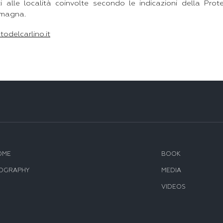
ti alle località coinvolte secondo le indicazioni della Prot
omagna.
stodelcarlino.it
OME
BOOK
IOGRAPHY
MEDIA
VIDEOS