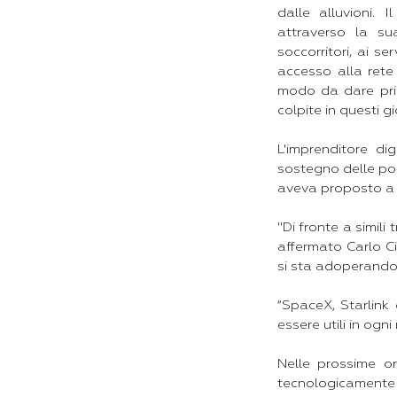
dalle alluvioni. 
attraverso la su
soccorritori, ai s
accesso alla rete 
modo da dare prio
colpite in questi gi
L'imprenditore di
sostegno delle pop
aveva proposto a M
"Di fronte a simil
affermato Carlo Ci
si sta adoperando 
“SpaceX, Starlink
essere utili in ogn
Nelle prossime or
tecnologicamente 