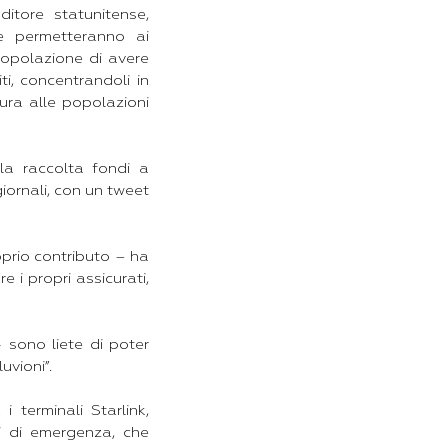
ditore statunitense,
he permetteranno ai
 popolazione di avere
ti, concentrandoli in
ura alle popolazioni
lla raccolta fondi a
iornali, con un tweet
oprio contributo – ha
 i propri assicurati,
 sono liete di poter
uvioni”.
 terminali Starlink,
ni di emergenza, che