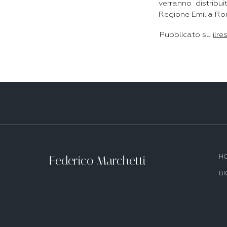
verranno distribui
Regione Emilia R
Pubblicato su
ilre
Federico Marchetti
H
B