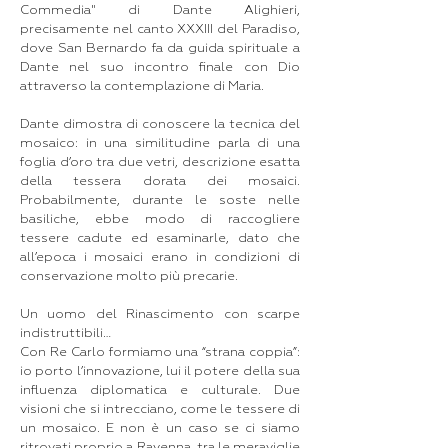
Commedia" di Dante Alighieri,
precisamente nel canto XXXIII del Paradiso,
dove San Bernardo fa da guida spirituale a
Dante nel suo incontro finale con Dio
attraverso la contemplazione di Maria.
Dante dimostra di conoscere la tecnica del
mosaico: in una similitudine parla di una
foglia d’oro tra due vetri, descrizione esatta
della tessera dorata dei mosaici.
Probabilmente, durante le soste nelle
basiliche, ebbe modo di raccogliere
tessere cadute ed esaminarle, dato che
all’epoca i mosaici erano in condizioni di
conservazione molto più precarie.
Un uomo del Rinascimento con scarpe
indistruttibili…
Con Re Carlo formiamo una “strana coppia”:
io porto l’innovazione, lui il potere della sua
influenza diplomatica e culturale. Due
visioni che si intrecciano, come le tessere di
un mosaico. E non è un caso se ci siamo
ritrovati proprio a Ravenna, tra le meraviglie