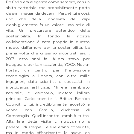
Re Carlo era elegante come sempre, con un
abito sartoriale che probabilmente porta
da anni, magari da decenni. Perché lui è così:
uno che della longevità dei capi
d’abbigliamento fa un valore, uno stile di
vita. Un precursore autentico della
sostenibilità. In fondo la nostra
collaborazione è nata proprio in questo
modo, dall’amore per la sostenibilità. La
prima volta che ci siamo incontrati era il
2017, otto anni fa. Allora stavo per
inaugurare per la mia azienda, YOOX Net-a-
Porter, un centro per l’innovazione
tecnologica a Londra, con oltre mille
ingegneri, data scientist e specialisti in
intelligenza artificiale. Mi era sembrato
naturale, e visionario, invitare l’allora
principe Carlo tramite il British Fashion
Council. E lui, incredibilmente, accettò e
venne con Camilla, duchessa di
Cornovaglia. Quell’incontro cambiò tutto.
Alla fine della visita ci ritrovammo a
parlare… di scarpe. Le sue erano consunte,
ma in modo affascinante: le aveva da