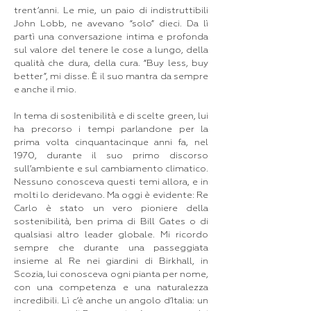
trent’anni. Le mie, un paio di indistruttibili
John Lobb, ne avevano “solo” dieci. Da lì
partì una conversazione intima e profonda
sul valore del tenere le cose a lungo, della
qualità che dura, della cura. “Buy less, buy
better”, mi disse. È il suo mantra da sempre
e anche il mio.
In tema di sostenibilità e di scelte green, lui
ha precorso i tempi parlandone per la
prima volta cinquantacinque anni fa, nel
1970, durante il suo primo discorso
sull’ambiente e sul cambiamento climatico.
Nessuno conosceva questi temi allora, e in
molti lo deridevano. Ma oggi è evidente: Re
Carlo è stato un vero pioniere della
sostenibilità, ben prima di Bill Gates o di
qualsiasi altro leader globale. Mi ricordo
sempre che durante una passeggiata
insieme al Re nei giardini di Birkhall, in
Scozia, lui conosceva ogni pianta per nome,
con una competenza e una naturalezza
incredibili. Lì c’è anche un angolo d’Italia: un