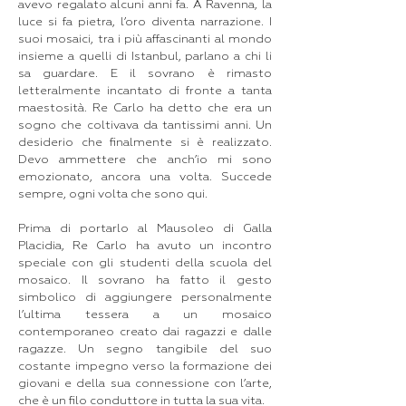
avevo regalato alcuni anni fa. A Ravenna, la
luce si fa pietra, l’oro diventa narrazione. I
suoi mosaici, tra i più affascinanti al mondo
insieme a quelli di Istanbul, parlano a chi li
sa guardare. E il sovrano è rimasto
letteralmente incantato di fronte a tanta
maestosità. Re Carlo ha detto che era un
sogno che coltivava da tantissimi anni. Un
desiderio che finalmente si è realizzato.
Devo ammettere che anch’io mi sono
emozionato, ancora una volta. Succede
sempre, ogni volta che sono qui.
Prima di portarlo al Mausoleo di Galla
Placidia, Re Carlo ha avuto un incontro
speciale con gli studenti della scuola del
mosaico. Il sovrano ha fatto il gesto
simbolico di aggiungere personalmente
l’ultima tessera a un mosaico
contemporaneo creato dai ragazzi e dalle
ragazze. Un segno tangibile del suo
costante impegno verso la formazione dei
giovani e della sua connessione con l’arte,
che è un filo conduttore in tutta la sua vita.