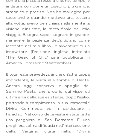
come una piccola tessera che, nel tempo, è
andata a comporre un disegno più grande,
armonico e preciso. Non ho mai agito per
caso: anche quando mettevo una tessera
alla volta, avevo ben chiara nella mente la
visione d’insieme, la meta finale del mio
viaggio. Bisogna saper sognare in grande,
ma avere la pazienza dell’artigiano come
racconto nel mio libro Le avventure di un
innovatore (l’edizione inglese intitolata
“The Geek of Chic” sarà pubblicata in
America il prossimo 9 settembre).
Il tour reale prevedeva anche un’altra tappa
importante, la visita alla tomba di Dante.
Ancora oggi conserva le spoglie del
Sommo Poeta, che proprio qui visse gli
ultimi anni della sua esistenza, dopo l’esilio,
portando a compimento la sua immortale
Divina Commedia ed in particolare il
Paradiso. Nel corso della visita è stata letta
una preghiera di San Bernardo. È una
preghiera colma di fiducia nell’intercessione
della Vergine, citata nella "Divina