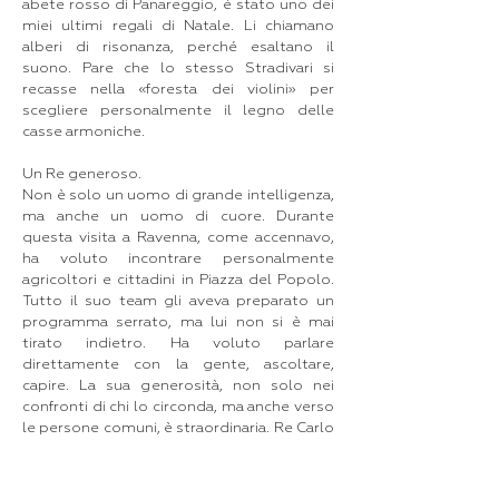
abete rosso di Panareggio, è stato uno dei
miei ultimi regali di Natale. Li chiamano
alberi di risonanza, perché esaltano il
suono. Pare che lo stesso Stradivari si
recasse nella «foresta dei violini» per
scegliere personalmente il legno delle
casse armoniche.
Un Re generoso.
Non è solo un uomo di grande intelligenza,
ma anche un uomo di cuore. Durante
questa visita a Ravenna, come accennavo,
ha voluto incontrare personalmente
agricoltori e cittadini in Piazza del Popolo.
Tutto il suo team gli aveva preparato un
programma serrato, ma lui non si è mai
tirato indietro. Ha voluto parlare
direttamente con la gente, ascoltare,
capire. La sua generosità, non solo nei
confronti di chi lo circonda, ma anche verso
le persone comuni, è straordinaria. Re Carlo
è, senza dubbio, un filantropo genuino. È
sempre stato profondamente interessato
al benessere della gente, a cui non fa mai