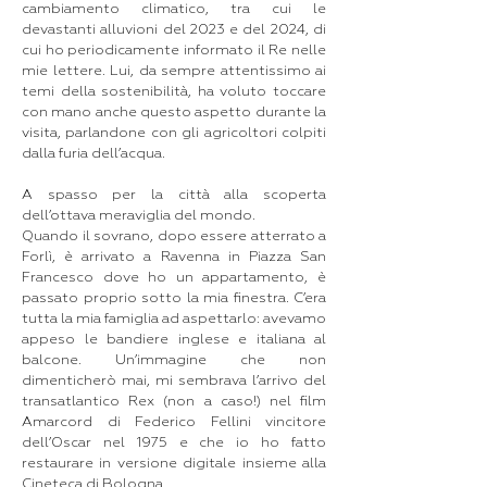
cambiamento climatico, tra cui le
devastanti alluvioni del 2023 e del 2024, di
cui ho periodicamente informato il Re nelle
mie lettere. Lui, da sempre attentissimo ai
temi della sostenibilità, ha voluto toccare
con mano anche questo aspetto durante la
visita, parlandone con gli agricoltori colpiti
dalla furia dell’acqua.
A spasso per la città alla scoperta
dell’ottava meraviglia del mondo.
Quando il sovrano, dopo essere atterrato a
Forlì, è arrivato a Ravenna in Piazza San
Francesco dove ho un appartamento, è
passato proprio sotto la mia finestra. C’era
tutta la mia famiglia ad aspettarlo: avevamo
appeso le bandiere inglese e italiana al
balcone. Un’immagine che non
dimenticherò mai, mi sembrava l’arrivo del
transatlantico Rex (non a caso!) nel film
Amarcord di Federico Fellini vincitore
dell’Oscar nel 1975 e che io ho fatto
restaurare in versione digitale insieme alla
Cineteca di Bologna.