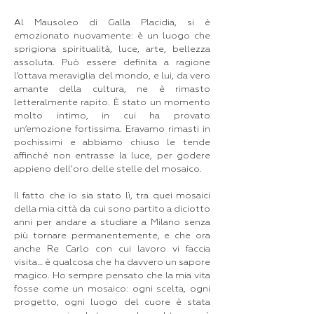
Al Mausoleo di Galla Placidia, si è
emozionato nuovamente: è un luogo che
sprigiona spiritualità, luce, arte, bellezza
assoluta. Può essere definita a ragione
l’ottava meraviglia del mondo, e lui, da vero
amante della cultura, ne è rimasto
letteralmente rapito. È stato un momento
molto intimo, in cui ha provato
un’emozione fortissima. Eravamo rimasti in
pochissimi e abbiamo chiuso le tende
affinché non entrasse la luce, per godere
appieno dell'oro delle stelle del mosaico.
Il fatto che io sia stato lì, tra quei mosaici
della mia città da cui sono partito a diciotto
anni per andare a studiare a Milano senza
più tornare permanentemente, e che ora
anche Re Carlo con cui lavoro vi faccia
visita… è qualcosa che ha davvero un sapore
magico. Ho sempre pensato che la mia vita
fosse come un mosaico: ogni scelta, ogni
progetto, ogni luogo del cuore è stata