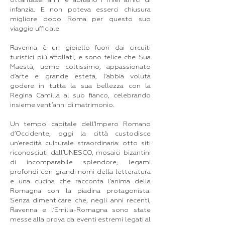
ottantasei anni e abitano i miei amici di
infanzia. E non poteva esserci chiusura
migliore dopo Roma per questo suo
viaggio ufficiale.
Ravenna è un gioiello fuori dai circuiti
turistici più affollati, e sono felice che Sua
Maestà, uomo coltissimo, appassionato
d’arte e grande esteta, l’abbia voluta
godere in tutta la sua bellezza con la
Regina Camilla al suo fianco, celebrando
insieme vent’anni di matrimonio.
Un tempo capitale dell’Impero Romano
d’Occidente, oggi la città custodisce
un’eredità culturale straordinaria: otto siti
riconosciuti dall’UNESCO, mosaici bizantini
di incomparabile splendore, legami
profondi con grandi nomi della letteratura
e una cucina che racconta l’anima della
Romagna con la piadina protagonista.
Senza dimenticare che, negli anni recenti,
Ravenna e l’Emilia-Romagna sono state
messe alla prova da eventi estremi legati al