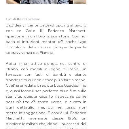
Foto di David Needleman
Dall’idea vincente dell’e-shopping al lavoro
con re Carlo III, Federico Marchetti
ripercorre in un libro la sua storia. Con noi
parla di intuizioni, mentori (c’è anche Ugo
Foscolo) e della risorsa più grande per la
sopravvivenza del Pianeta
Abita in un attico-giungla nel centro di
Milano, con mobili in legno di Bahia, un
terrazzo con fusti di bambù e piante
frondose di cui non riesce più a fare a meno.
Gliel’ha arredata il regista Luca Guadagnino
e, quasi fosse il set perfetto di un film sulla
sua vita, questa casa lo rispecchia come
nessun’altra: c’è tanto verde, è curata in
ogni dettaglio, ma, pur nel lusso, non
mette in soggezione. E così è lui, Federico
Marchetti, ravennate classe 1969, un
pioniere idealista che, dopo il successo del