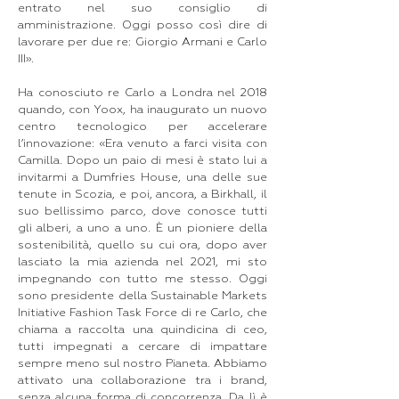
entrato nel suo consiglio di
amministrazione. Oggi posso così dire di
lavorare per due re: Giorgio Armani e Carlo
III».
Ha conosciuto re Carlo a Londra nel 2018
quando, con Yoox, ha inaugurato un nuovo
centro tecnologico per accelerare
l’innovazione: «Era venuto a farci visita con
Camilla. Dopo un paio di mesi è stato lui a
invitarmi a Dumfries House, una delle sue
tenute in Scozia, e poi, ancora, a Birkhall, il
suo bellissimo parco, dove conosce tutti
gli alberi, a uno a uno. È un pioniere della
sostenibilità, quello su cui ora, dopo aver
lasciato la mia azienda nel 2021, mi sto
impegnando con tutto me stesso. Oggi
sono presidente della Sustainable Markets
Initiative Fashion Task Force di re Carlo, che
chiama a raccolta una quindicina di ceo,
tutti impegnati a cercare di impattare
sempre meno sul nostro Pianeta. Abbiamo
attivato una collaborazione tra i brand,
senza alcuna forma di concorrenza. Da lì è