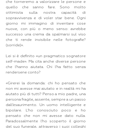
che torneremo a valorizzare le persone e
quello che sanno fare. Sono molto
ottimista sulla nostra capacità di
sopravvivenza e di voler star bene. Ogni
giorno mi immagino di inventare cose
nuove, con più o meno senso: avrebbe
successo una crema da spalmarsi sul viso
che ti rende invisibile nelle fotografie?
(sorride)».
Lei si è definito «un pragmatico sognatore
self-made». Ma cita anche diverse persone
che l’hanno aiutata. Chi l’ha fatto senza
rendersene conto?
«Girerei la domanda: chi ho pensato che
non mi avesse mai aiutato e in realtà mi ha
aiutato più di tutti? Penso a mio padre, una
persona fragile, assente, sempre a un passo
dall’esaurimento. Un uomo intelligente e
bipolare. L’ho conosciuto poco e ho
pensato che non mi avesse dato nulla.
Paradossalmente l’ho scoperto il giorno
del suo funerale, attraverso i suoi colleghi