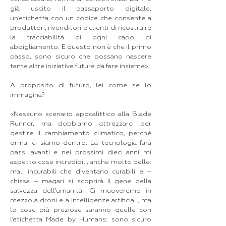
già uscito il passaporto digitale,
un’etichetta con un codice che consente a
produttori, rivenditori e clienti di ricostruire
la tracciabilità di ogni capo di
abbigliamento. E questo non è che il primo
passo, sono sicuro che possano nascere
tante altre iniziative future da fare insieme».
A proposito di futuro, lei come se lo
immagina?
«Nessuno scenario apocalittico alla Blade
Runner, ma dobbiamo attrezzarci per
gestire il cambiamento climatico, perché
ormai ci siamo dentro. La tecnologia farà
passi avanti e nei prossimi dieci anni mi
aspetto cose incredibili, anche molto belle:
mali incurabili che diventano curabili e –
chissà – magari si scoprirà il gene della
salvezza dell’umanità. Ci muoveremo in
mezzo a droni e a intelligenze artificiali, ma
le cose più preziose saranno quelle con
l’etichetta Made by Humans: sono sicuro