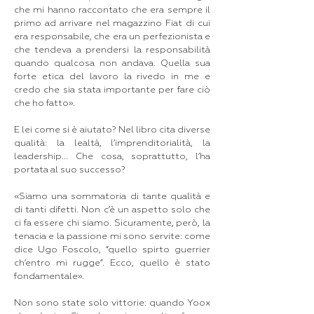
che mi hanno raccontato che era sempre il
primo ad arrivare nel magazzino Fiat di cui
era responsabile, che era un perfezionista e
che tendeva a prendersi la responsabilità
quando qualcosa non andava. Quella sua
forte etica del lavoro la rivedo in me e
credo che sia stata importante per fare ciò
che ho fatto».
E lei come si è aiutato? Nel libro cita diverse
qualità: la lealtà, l’imprenditorialità, la
leadership... Che cosa, soprattutto, l’ha
portata al suo successo?
«Siamo una sommatoria di tante qualità e
di tanti difetti. Non c’è un aspetto solo che
ci fa essere chi siamo. Sicuramente, però, la
tenacia e la passione mi sono servite: come
dice Ugo Foscolo, “quello spirto guerrier
ch’entro mi rugge”. Ecco, quello è stato
fondamentale».
Non sono state solo vittorie: quando Yoox