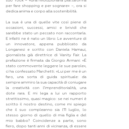
suo Yoox – «una rivoluzionaria piattaforma
per fare shopping e per sognare» –, ora si
dedica anima e corpo alla sostenibilità.
La sua è una di quelle vite così piene di
occasioni, successi, amici e brividi che
sarebbe stato un peccato non raccontarla.
E infatti ne è nato un libro: Le avventure di
un innovatore, appena pubblicato da
Longanesi e scritto con Daniela Hamaui,
giornalista già direttrice di Vanity Fair. La
prefazione è firmata da Giorgio Armani: «È
stato commovente leggere le sue parole»,
ci ha confessato Marchetti. «Lui per me è un
faro, una sorta di guida spirituale: da
sempre ammiro la sua capacità di coniugare
la creatività con l’imprenditorialità, una
dote rara. E mi lega a lui un rapporto
strettissimo, quasi magico: se nei numeri è
scritto il nostro destino, come mi spiego
che il suo compleanno sia l’11 luglio, lo
stesso giorno di quello di mia figlia e del
mio babbo? Coincidenze a parte, sono
fiero, dopo tanti anni di vicinanza, di essere