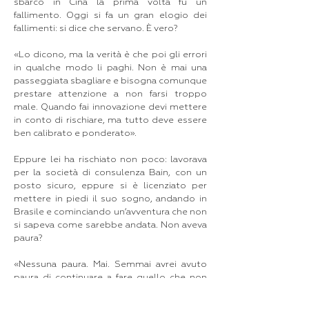
sbarcò in Cina la prima volta fu un
fallimento. Oggi si fa un gran elogio dei
fallimenti: si dice che servano. È vero?
«Lo dicono, ma la verità è che poi gli errori
in qualche modo li paghi. Non è mai una
passeggiata sbagliare e bisogna comunque
prestare attenzione a non farsi troppo
male. Quando fai innovazione devi mettere
in conto di rischiare, ma tutto deve essere
ben calibrato e ponderato».
Eppure lei ha rischiato non poco: lavorava
per la società di consulenza Bain, con un
posto sicuro, eppure si è licenziato per
mettere in piedi il suo sogno, andando in
Brasile e cominciando un’avventura che non
si sapeva come sarebbe andata. Non aveva
paura?
«Nessuna paura. Mai. Semmai avrei avuto
paura di continuare a fare quello che non
avrei voluto più fare».