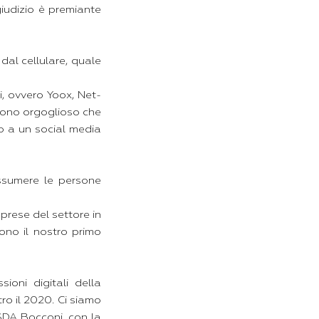
giudizio è premiante
 dal cellulare, quale
, ovvero Yoox, Net-
sono orgoglioso che
o a un social media
assumere le persone
prese del settore in
ono il nostro primo
ioni digitali della
ro il 2020. Ci siamo
 SDA Bocconi, con la