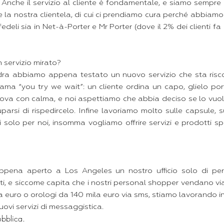
à. Anche il servizio al cliente è fondamentale, e siamo sempre 
la nostra clientela, di cui ci prendiamo cura perché abbiamo il
fedeli sia in Net-à-Porter e Mr Porter (dove il 2% dei clienti fa 
 servizio mirato?
ra abbiamo appena testato un nuovo servizio che sta risc
ama “you try we wait”: un cliente ordina un capo, glielo por
prova con calma, e noi aspettiamo che abbia deciso se lo vuo
rsi di rispedircelo. Infine lavoriamo molto sulle capsule, su
 solo per noi, insomma vogliamo offrire servizi e prodotti sp
pena aperto a Los Angeles un nostro ufficio solo di pe
ienti, e siccome capita che i nostri personal shopper vendano v
la euro o orologi da 140 mila euro via sms, stiamo lavorando
ovi servizi di messaggistica.
ubblica
.