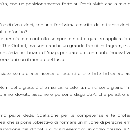
nita, con un posizionamento forte sull’esclusività che a mio 
 e di rivoluzioni, con una fortissima crescita delle transazioni
l telefonino?
 per piacere controllo sempre le nostre quattro applicazioni
r e The Outnet, ma sono anche un grande fan di Instagram, e 
en sieda nel board di Ynap, per dare un contributo innovativ
orazioni con il mondo del lusso.
siete sempre alla ricerca di talenti e che fate fatica ad 
lemi del digitale è che mancano talenti: non ci sono grandi im
bbiamo dovuto assumere persone dagli USA, che peraltro s
mo parte della Coalizione per le competenze e le profess
 che si pone l’obiettivo di formare un milione di persone ent
’educazione del digital luxury ad esempio: un corso presso la