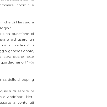
ammare i codici alle
emiche di Harvard e
ologia?
a una questione di
parare ad usare un
nni mi chiede già di
ggio generazionale,
 ancora poche nelle
e guadagnano il 14%
enza dello shopping
uella di servire al
 di anticiparli. Net-
ressato a contenuti