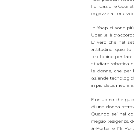
Fondazione Golinell
ragazze a Londra in
In Ynap ci sono pi
Uber, lei è d’accor
E’ vero che nel s
attitudine quanto
telefonino per fare
studiare robotica 
le donne, che per 
aziende tecnologic
in più della media a
E un uomo che guid
di una donna attra
Quando sei nel com
meglio l’esigenza dei
à-Porter e Mr Port