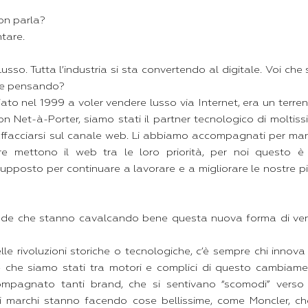
on parla?
tare.
usso. Tutta l’industria si sta convertendo al digitale. Voi che
te pensando?
o nel 1999 a voler vendere lusso via Internet, era un terren
n Net-à-Porter, siamo stati il partner tecnologico di moltiss
affacciarsi sul canale web. Li abbiamo accompagnati per mano
re mettono il web tra le loro priorità, per noi questo è
supposto per continuare a lavorare e a migliorare le nostre pi
nde che stanno cavalcando bene questa nuova forma di vend
e rivoluzioni storiche o tecnologiche, c’è sempre chi innova
e che siamo stati tra motori e complici di questo cambiam
mpagnato tanti brand, che si sentivano “scomodi” verso
nti marchi stanno facendo cose bellissime, come Moncler, c