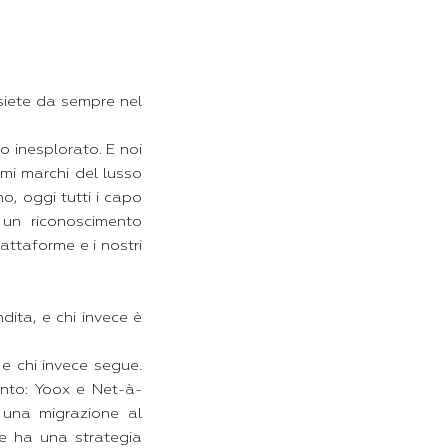
 siete da sempre nel
o inesplorato. E noi
imi marchi del lusso
, oggi tutti i capo
 un riconoscimento
attaforme e i nostri
ita, e chi invece è
 e chi invece segue.
ento: Yoox e Net-à-
 una migrazione al
he ha una strategia