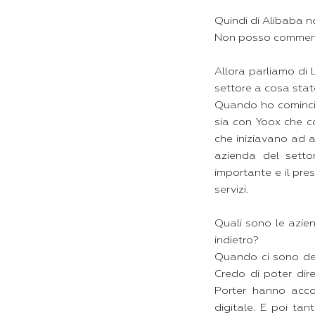
Quindi di Alibaba n
Non posso commen
Allora parliamo di L
settore a cosa sta
Quando ho cominciat
sia con Yoox che co
che iniziavano ad 
azienda del setto
importante e il pre
servizi.
Quali sono le azie
indietro?
Quando ci sono dell
Credo di poter dir
Porter hanno acco
digitale. E poi ta