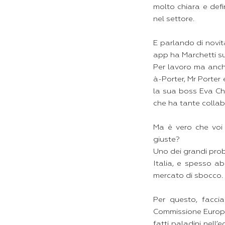
molto chiara e defi
nel settore.
E parlando di novità
app ha Marchetti su
Per lavoro ma anche
à-Porter, Mr Porte
la sua boss Eva Ch
che ha tante collab
Ma è vero che voi 
giuste?
Uno dei grandi prob
Italia, e spesso a
mercato di sbocco.​
Per questo, faccia
Commissione Europea
fatti paladini nell