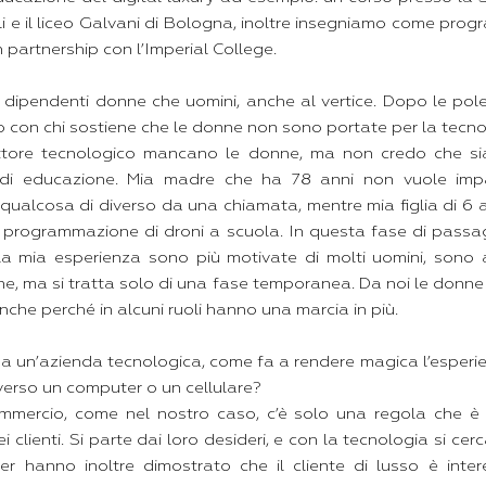
i e il liceo Galvani di Bologna, inoltre insegniamo come progr
 partnership con l’Imperial College.
ù dipendenti donne che uomini, anche al vertice. Dopo le pol
do con chi sostiene che le donne non sono portate per la tecn
ettore tecnologico mancano le donne, ma non credo che si
 di educazione. Mia madre che ha 78 anni non vuole im
 qualcosa di diverso da una chiamata, mentre mia figlia di 6 a
e programmazione di droni a scuola. In questa fase di passa
la mia esperienza sono più motivate di molti uomini, sono
he, ma si tratta solo di una fase temporanea. Da noi le donn
nche perché in alcuni ruoli hanno una marcia in più.
a un’azienda tecnologica, come fa a rendere magica l’esperi
verso un computer o un cellulare?
mercio, come nel nostro caso, c’è solo una regola che è q
 clienti. Si parte dai loro desideri, e con la tecnologia si cerca
er hanno inoltre dimostrato che il cliente di lusso è inte