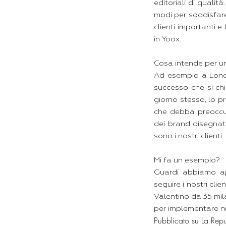
editoriali di qualit
modi per soddisfare 
clienti importanti e 
in Yoox.
Cosa intende per un
Ad esempio a Lond
successo che si chi
giorno stesso, lo 
che debba preoccupa
dei brand disegnati
sono i nostri clienti.
Mi fa un esempio?
Guardi abbiamo ap
seguire i nostri cl
Valentino da 35 mi
per implementare nu
Pubblicato su
La Rep