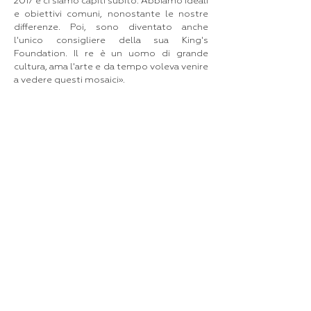
2017 e ci siamo capiti subito. Abbiamo ideali
e obiettivi comuni, nonostante le nostre
differenze. Poi, sono diventato anche
l'unico consigliere della sua King's
Foundation. Il re è un uomo di grande
cultura, ama l'arte e da tempo voleva venire
a vedere questi mosaici».
Pubblicato su Chi Magazine
Federico Marchetti
PRESS OFFICE:
fm_office@federicomarchetti.com