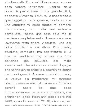
studiavo alla Bocconi. Non sapevo ancora
cosa volevo diventare. Fuggito dalla
provincia per arrivare in una grande città,
sognavo l’America, il futuro, la modernità e
quell’oggetto nero, grande, contenuto in
una valigetta mi colpì subito: mi sembrò
rivoluzionario, pur nella sua estrema
semplicità. Faceva una cosa sola ma in
maniera completamente diversa da come
l’avevamo fatta finora. Acquistai uno dei
primi modelli e da allora l’ho usato,
studiato, cambiato, ma soprattutto è lui
che ha cambiato me, la mia vita. Sto
parlando del cellulare, dei mille
avvenimenti che mi sono successi dopo, e
che hanno avuto proprio il telefonino come
centro di gravità. Appena lo ebbi in mano,
lo volevo già migliorare: mi sarebbe
piaciuto avesse una fotocamera all’interno
perché usare le due cose
contemporaneamente era impossibile, ma
ahimè non lo feci! Pochi anni dopo però, nel
1999, quando inventai YOOX, divenne per
me un’ossessione. Nel 2004 guardando i