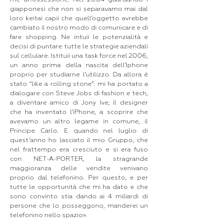
giapponesi che non si separavamo mai dal
loro keitai capii che quell’oggetto avrebbe
cambiato il nostro modo di comunicare e di
fare shopping. Ne intuii le potenzialità e
decisi di puntare tutte le strategie aziendali
sul cellulare. Istituii una task force nel 2006,
un anno prima della nascita dell’Iphone
proprio per studiarne l‘utilizzo. Da allora è
stato “like a rolling stone”: mi ha portato a
dialogare con Steve Jobs di fashion e tech,
a diventare amico di Jony Ive, il designer
che ha inventato l’iPhone, a scoprire che
avevamo un altro legame in comune, il
Principe Carlo. E quando nel luglio di
quest’anno ho lasciato il mio Gruppo, che
nel frattempo era cresciuto e si era fuso
con NET-A-PORTER, la stragrande
maggioranza delle vendite venivano
proprio dal telefonino. Per questo, e per
tutte le opportunità che mi ha dato e che
sono convinto stia dando ai 4 miliardi di
persone che lo posseggono, manderei un
telefonino nello spazio».