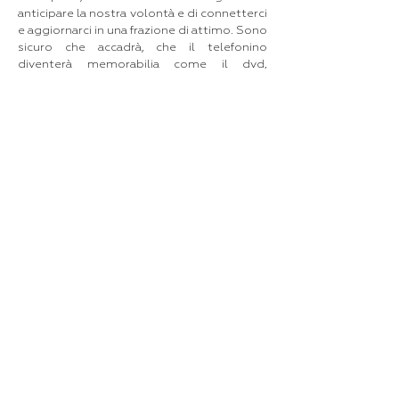
anticipare la nostra volontà e di connetterci
e aggiornarci in una frazione di attimo. Sono
sicuro che accadrà, che il telefonino
diventerà memorabilia come il dvd,
lasciando lo spazio a device più innovativi e
futuribili ma per il momento è l’oggetto
che conosce più cose di noi stessi di
chiunque altro. Custodisce i nostri ricordi,
le nostre foto, i nostri messaggi, sa cosa
faremo domani e cosa abbiamo fatto oggi,
ci tiene compagnia, ci diverte, riempie le
nostre timidezze quando non abbiamo il
coraggio di dire una cosa ma riusciamo a
scriverla. Ha preso il posto della sigaretta
quando lo usiamo per ingannare il tempo.
Certo è meno dannoso del tabacco ma
purtroppo non meno pericoloso per le
nuove generazioni che spesso ne abusano.
Per questo non l’abbiamo ancora dato a
nostra figlia: aspettiamo che compia 13 anni
e quando andrà a scuola da sola, allora ne
potrà possedere uno suo. Ma ho deciso di
portarlo nello spazio soprattutto perché