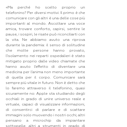
«Ma perché ho scelto proprio un
telefonino? Per diversi motivi. Il primo è che
comunicare con gli altri è una delle cose più
importanti al mondo. Ascoltare una voce
amica, trovare conforto, capirsi, sentire le
pause, i sospiri, le risate può riconciliarti con
la vita. Ne abbiamo avuto una riprova
durante la pandemia: il senso di solitudine
che molte persone hanno provato,
l’isolamento nei reparti ospedalieri è stato
mitigato proprio dalle video chiamate che
hanno avuto l’effetto di diventare una
medicina per l’anima non meno importante
di quella per il corpo. Comunicare sarà
sempre più vitale in futuro. Non è detto che
lo faremo attraverso il telefonino, quasi
sicuramente no: Apple sta studiando degli
occhiali in grado di unire universo reale e
virtuale, capaci di visualizzare informazioni,
di consentirci di parlare e di scattare
immagini solo muovendo i nostri occhi; altri
pensano a microchip da impiantare
sottopelle, altri a strumenti in grado di