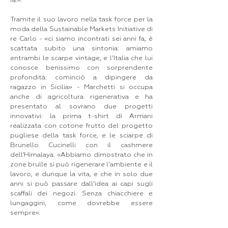
fa!».
Tramite il suo lavoro nella task force per la
moda della Sustainable Markets Initiative di
re Carlo - «ci siamo incontrati sei anni fa, è
scattata subito una sintonia: amiamo
entrambi le scarpe vintage, e l'Italia che lui
conosce benissimo con sorprendente
profondità: cominciò a dipingere da
ragazzo in Sicilia» - Marchetti si occupa
anche di agricoltura rigenerativa e ha
presentato al sovrano due progetti
innovativi: la prima t-shirt di Armani
realizzata con cotone frutto del progetto
pugliese della task force, e le sciarpe di
Brunello Cucinelli con il cashmere
dell’Himalaya. «Abbiamo dimostrato che in
zone brulle si può rigenerare l'ambiente e il
lavoro, e dunque la vita, e che in solo due
anni si può passare dall'idea ai capi sugli
scaffali dei negozi. Senza chiacchiere e
lungaggini, come dovrebbe essere
sempre».