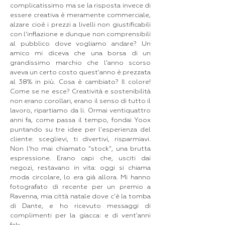
complicatissimo ma se la risposta invece di
essere creativa è meramente commerciale,
alzare cioè i prezzi a livelli non giustificabili
con l'inflazione e dunque non comprensibili
al pubblico dove vogliamo andare? Un
amico mi diceva che una borsa di un
grandissimo marchio che l'anno scorso
aveva un certo costo quest'anno è prezzata
al 38% in più. Cosa è cambiato? Il colore!
Come se ne esce? Creatività e sostenibilità
non erano corollari, erano il senso di tutto il
lavoro, ripartiamo da li. Ormai ventiquattro
anni fa, come passa il tempo, fondai Yoox
puntando su tre idee per l'esperienza del
cliente: sceglievi, ti divertivi, risparmiavi.
Non l'ho mai chiamato "stock", una brutta
espressione. Erano capi che, usciti dai
negozi, restavano in vita: oggi si chiama
moda circolare, lo era già allora. Mi hanno
fotografato di recente per un premio a
Ravenna, mia città natale dove c'è la tomba
di Dante, e ho ricevuto messaggi di
complimenti per la giacca: e di vent'anni