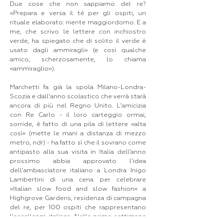
Due cose che non sappiamo del re?
«Prepara e versa il té per gli ospiti, un
rituale elaborato: niente maggiordomo. E a
me, che scrivo le lettere con inchiostro
verde, ha spiegato che di solito il verde è
usato dagli ammiragli» (e così qualche
amico, scherzosamente, lo chiama
«ammiraglio»).
Marchetti fa già la spola Milano-Londra-
Scozia e dall'anno scolastico che verrà starà
ancora di più nel Regno Unito. L'amicizia
con Re Carlo - il loro carteggio ormai,
sorride, è fatto di una pila di lettere «alta
così» (mette le mani a distanza di mezzo
metro, ndr) - ha fatto sì che il sovrano come
antipasto alla sua visita in Italia dell’anno
prossimo abbia approvato l'idea
dell'ambasciatore italiano a Londra Inigo
Lambertini di una cena per celebrare
«Italian slow food and slow fashion» a
Highgrove Gardens, residenza di campagna
del re, per 100 ospiti che rappresentano
l'eccellenza italiana. Nelle prime settimane