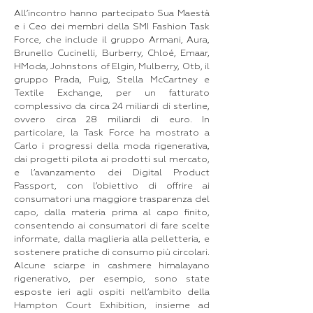
All’incontro hanno partecipato Sua Maestà
e i Ceo dei membri della SMI Fashion Task
Force, che include il gruppo Armani, Aura,
Brunello Cucinelli, Burberry, Chloé, Emaar,
HModa, Johnstons of Elgin, Mulberry, Otb, il
gruppo Prada, Puig, Stella McCartney e
Textile Exchange, per un fatturato
complessivo da circa 24 miliardi di sterline,
ovvero circa 28 miliardi di euro. In
particolare, la Task Force ha mostrato a
Carlo i progressi della moda rigenerativa,
dai progetti pilota ai prodotti sul mercato,
e l’avanzamento dei Digital Product
Passport, con l’obiettivo di offrire ai
consumatori una maggiore trasparenza del
capo, dalla materia prima al capo finito,
consentendo ai consumatori di fare scelte
informate, dalla maglieria alla pelletteria, e
sostenere pratiche di consumo più circolari.
Alcune sciarpe in cashmere himalayano
rigenerativo, per esempio, sono state
esposte ieri agli ospiti nell’ambito della
Hampton Court Exhibition, insieme ad