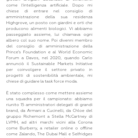
come l’intelligenza artificiale. Dopo mi
chiese di entrare nel consiglio di
amministrazione della sua residenza
Highgrove, un posto con giardini e orti che
producono alimenti biologici. Vi abbiamo
passeggiato assieme, lui chiamava ogni
albero col suo nome. Poi divenni membro
del consiglio di amministrazione della
Prince’s Foundation e al World Economic
Forum a Davos, nel 2020, quando Carlo
annunciò il Sustainable Markets Initiative
per coinvolgere il settore privato in
progetti di sostenibilità ambientale, mi
chiese di guidare la task force moda.
È stato complesso come mettere assieme
una squadra per il campionato: abbiamo
riunito 15 amministratori delegati di grandi
brand, da Armani a Cucinelli, da Chloe del
gruppo Richemont a Stella McCartney di
LVMH, ad altri marchi vicini alla Corona
come Burberry, a retailer online o offline
come Zalando, The Dubai Mall e Selfridges