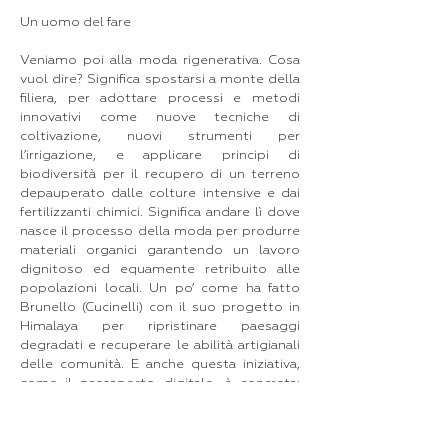
Un uomo del fare
Veniamo poi alla moda rigenerativa. Cosa
vuol dire? Significa spostarsi a monte della
filiera, per adottare processi e metodi
innovativi come nuove tecniche di
coltivazione, nuovi strumenti per
l’irrigazione, e applicare principi di
biodiversità per il recupero di un terreno
depauperato dalle colture intensive e dai
fertilizzanti chimici. Significa andare lì dove
nasce il processo della moda per produrre
materiali organici garantendo un lavoro
dignitoso ed equamente retribuito alle
popolazioni locali. Un po’ come ha fatto
Brunello (Cucinelli) con il suo progetto in
Himalaya per ripristinare paesaggi
degradati e recuperare le abilità artigianali
delle comunità. E anche questa iniziativa,
come il passaporto digitale, è concreta:
“Abbiamo i primi 5 kili di cashmere!” mi ha
detto solo poco tempo fa Brunello. Con
oltre un milione di alberi piantati e migliaia