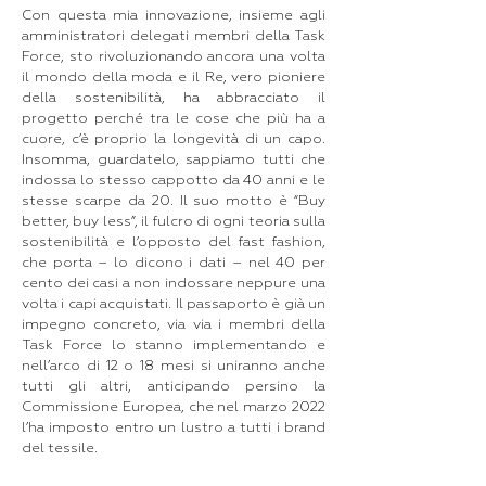
Con questa mia innovazione, insieme agli
amministratori delegati membri della Task
Force, sto rivoluzionando ancora una volta
il mondo della moda e il Re, vero pioniere
della sostenibilità, ha abbracciato il
progetto perché tra le cose che più ha a
cuore, c’è proprio la longevità di un capo.
Insomma, guardatelo, sappiamo tutti che
indossa lo stesso cappotto da 40 anni e le
stesse scarpe da 20. Il suo motto è “Buy
better, buy less”, il fulcro di ogni teoria sulla
sostenibilità e l’opposto del fast fashion,
che porta – lo dicono i dati – nel 40 per
cento dei casi a non indossare neppure una
volta i capi acquistati. Il passaporto è già un
impegno concreto, via via i membri della
Task Force lo stanno implementando e
nell’arco di 12 o 18 mesi si uniranno anche
tutti gli altri, anticipando persino la
Commissione Europea, che nel marzo 2022
l’ha imposto entro un lustro a tutti i brand
del tessile.