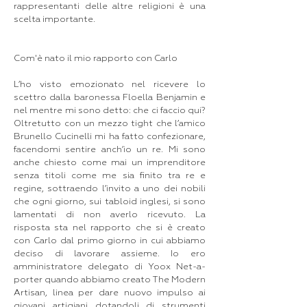
rappresentanti delle altre religioni è una
scelta importante.
Com'è nato il mio rapporto con Carlo
L’ho visto emozionato nel ricevere lo
scettro dalla baronessa Floella Benjamin e
nel mentre mi sono detto: che ci faccio qui?
Oltretutto con un mezzo tight che l’amico
Brunello Cucinelli mi ha fatto confezionare,
facendomi sentire anch’io un re. Mi sono
anche chiesto come mai un imprenditore
senza titoli come me sia finito tra re e
regine, sottraendo l’invito a uno dei nobili
che ogni giorno, sui tabloid inglesi, si sono
lamentati di non averlo ricevuto. La
risposta sta nel rapporto che si è creato
con Carlo dal primo giorno in cui abbiamo
deciso di lavorare assieme. Io ero
amministratore delegato di Yoox Net-a-
porter quando abbiamo creato The Modern
Artisan, linea per dare nuovo impulso ai
giovani artigiani dotandoli di strumenti