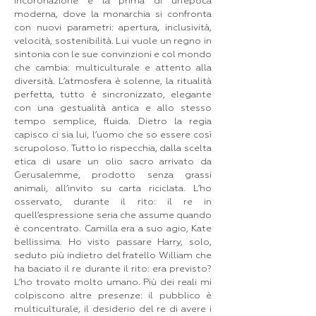
incoronazione è la prima di un’epoca
moderna, dove la monarchia si confronta
con nuovi parametri: apertura, inclusività,
velocità, sostenibilità. Lui vuole un regno in
sintonia con le sue convinzioni e col mondo
che cambia: multiculturale e attento alla
diversità. L’atmosfera è solenne, la ritualità
perfetta, tutto è sincronizzato, elegante
con una gestualità antica e allo stesso
tempo semplice, fluida. Dietro la regia
capisco ci sia lui, l’uomo che so essere così
scrupoloso. Tutto lo rispecchia, dalla scelta
etica di usare un olio sacro arrivato da
Gerusalemme, prodotto senza grassi
animali, all’invito su carta riciclata. L’ho
osservato, durante il rito: il re in
quell’espressione seria che assume quando
è concentrato. Camilla era a suo agio, Kate
bellissima. Ho visto passare Harry, solo,
seduto più indietro del fratello William che
ha baciato il re durante il rito: era previsto?
L’ho trovato molto umano. Più dei reali mi
colpiscono altre presenze: il pubblico è
multiculturale, il desiderio del re di avere i