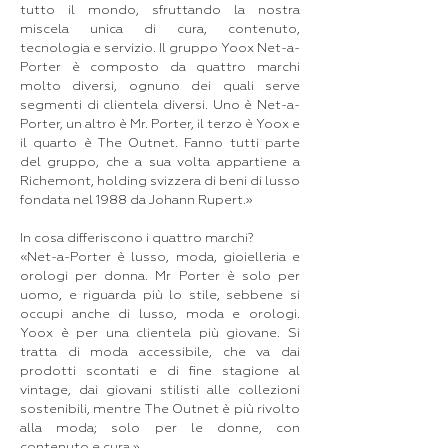
tutto il mondo, sfruttando la nostra
miscela unica di cura, contenuto,
tecnologia e servizio. Il gruppo Yoox Net-a-
Porter è composto da quattro marchi
molto diversi, ognuno dei quali serve
segmenti di clientela diversi. Uno è Net-a-
Porter, un altro è Mr. Porter, il terzo è Yoox e
il quarto è The Outnet. Fanno tutti parte
del gruppo, che a sua volta appartiene a
Richemont, holding svizzera di beni di lusso
fondata nel 1988 da Johann Rupert.»
In cosa differiscono i quattro marchi?
«Net-a-Porter è lusso, moda, gioielleria e
orologi per donna. Mr Porter è solo per
uomo, e riguarda più lo stile, sebbene si
occupi anche di lusso, moda e orologi.
Yoox è per una clientela più giovane. Si
tratta di moda accessibile, che va dai
prodotti scontati e di fine stagione al
vintage, dai giovani stilisti alle collezioni
sostenibili, mentre The Outnet è più rivolto
alla moda; solo per le donne, con
contenuto e cura.»