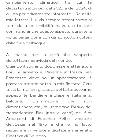
cambiamento climatico, tra cui le
devastanti alluvioni del 2023 e del 2024, di
cui ho periodicamente informato il Re nelle
mie lettere. Lui, da sempre attentissimo ai
temi della sostenibilità, ha voluto toccare
con mano anche questo aspetto durante la
visita, parlandone con gli agricoltori colpiti
dalla furia dell’acqua.
A spasso per la città alla scoperta
dell’ottava meraviglia del mondo.
Quando il sovrano, dopo essere atterrato a
Forlì, è arrivato a Ravenna in Piazza San
Francesco dove ho un appartamento, è
passato proprio sotto la mia finestra. C’era
tutta la mia famiglia ad aspettarlo: avevamo
appeso le bandiere inglese e italiana al
balcone. Un’immagine che non
dimenticherò mai, mi sembrava l’arrivo del
transatlantico Rex (non a caso!) nel film
Amarcord di Federico Fellini vincitore
dell’Oscar nel 1975 e che io ho fatto
restaurare in versione digitale insieme alla
Cineteca di Bologna.