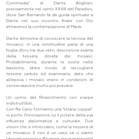
Commedia" di Dante Alighieri,
precisamente nel canto XXXIII del Paradiso,
dove San Bernardo fa da guida spirituale a
Dante nel suo incontro finale con Dio
attraverso la contemplazione di Maria.
Dante dimostra di conoscere la tecnica del
mosaico: in una similitudine parla di una
foglia d’oro tra due vetri, descrizione esatta
della tessera dorata dei mosaici.
Probabilmente, durante le soste nelle
basiliche, ebbe modo di raccogliere
tessere cadute ed esaminarle, dato che
all’epoca i mosaici erano in condizioni di
conservazione molto più precarie.
Un uomo del Rinascimento con scarpe
indistruttibili…
Con Re Carlo formiamo una “strana coppia”:
io porto l’innovazione, lui il potere della sua
influenza diplomatica e culturale. Due
visioni che si intrecciano, come le tessere di
un mosaico. E non è un caso se ci siamo
ritrovati proprio a Ravenna, tra le meraviglie