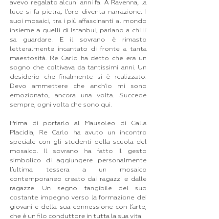
avevo regalato alcuni anni fa. A Ravenna, la
luce si fa pietra, l’oro diventa narrazione. I
suoi mosaici, tra i più affascinanti al mondo
insieme a quelli di Istanbul, parlano a chi li
sa guardare. E il sovrano è rimasto
letteralmente incantato di fronte a tanta
maestosità. Re Carlo ha detto che era un
sogno che coltivava da tantissimi anni. Un
desiderio che finalmente si è realizzato.
Devo ammettere che anch’io mi sono
emozionato, ancora una volta. Succede
sempre, ogni volta che sono qui.
Prima di portarlo al Mausoleo di Galla
Placidia, Re Carlo ha avuto un incontro
speciale con gli studenti della scuola del
mosaico. Il sovrano ha fatto il gesto
simbolico di aggiungere personalmente
l’ultima tessera a un mosaico
contemporaneo creato dai ragazzi e dalle
ragazze. Un segno tangibile del suo
costante impegno verso la formazione dei
giovani e della sua connessione con l’arte,
che è un filo conduttore in tutta la sua vita.