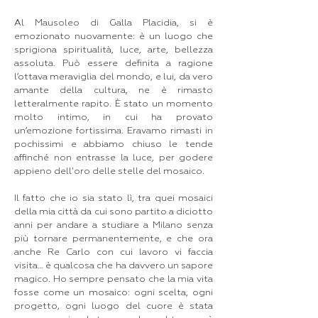
Al Mausoleo di Galla Placidia, si è
emozionato nuovamente: è un luogo che
sprigiona spiritualità, luce, arte, bellezza
assoluta. Può essere definita a ragione
l’ottava meraviglia del mondo, e lui, da vero
amante della cultura, ne è rimasto
letteralmente rapito. È stato un momento
molto intimo, in cui ha provato
un’emozione fortissima. Eravamo rimasti in
pochissimi e abbiamo chiuso le tende
affinché non entrasse la luce, per godere
appieno dell'oro delle stelle del mosaico.
Il fatto che io sia stato lì, tra quei mosaici
della mia città da cui sono partito a diciotto
anni per andare a studiare a Milano senza
più tornare permanentemente, e che ora
anche Re Carlo con cui lavoro vi faccia
visita… è qualcosa che ha davvero un sapore
magico. Ho sempre pensato che la mia vita
fosse come un mosaico: ogni scelta, ogni
progetto, ogni luogo del cuore è stata