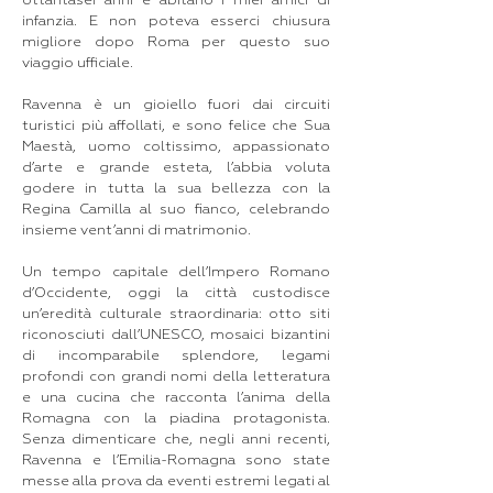
ottantasei anni e abitano i miei amici di
infanzia. E non poteva esserci chiusura
migliore dopo Roma per questo suo
viaggio ufficiale.
Ravenna è un gioiello fuori dai circuiti
turistici più affollati, e sono felice che Sua
Maestà, uomo coltissimo, appassionato
d’arte e grande esteta, l’abbia voluta
godere in tutta la sua bellezza con la
Regina Camilla al suo fianco, celebrando
insieme vent’anni di matrimonio.
Un tempo capitale dell’Impero Romano
d’Occidente, oggi la città custodisce
un’eredità culturale straordinaria: otto siti
riconosciuti dall’UNESCO, mosaici bizantini
di incomparabile splendore, legami
profondi con grandi nomi della letteratura
e una cucina che racconta l’anima della
Romagna con la piadina protagonista.
Senza dimenticare che, negli anni recenti,
Ravenna e l’Emilia-Romagna sono state
messe alla prova da eventi estremi legati al