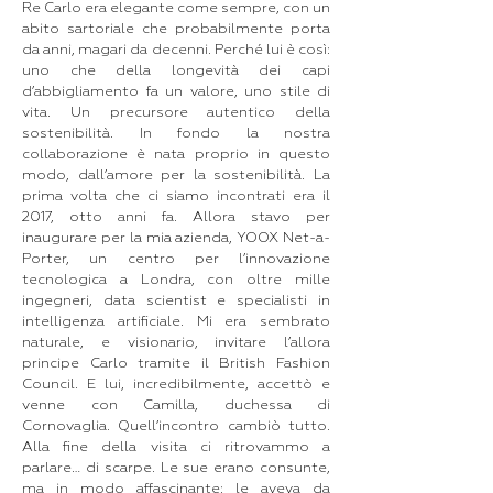
Re Carlo era elegante come sempre, con un
abito sartoriale che probabilmente porta
da anni, magari da decenni. Perché lui è così:
uno che della longevità dei capi
d’abbigliamento fa un valore, uno stile di
vita. Un precursore autentico della
sostenibilità. In fondo la nostra
collaborazione è nata proprio in questo
modo, dall’amore per la sostenibilità. La
prima volta che ci siamo incontrati era il
2017, otto anni fa. Allora stavo per
inaugurare per la mia azienda, YOOX Net-a-
Porter, un centro per l’innovazione
tecnologica a Londra, con oltre mille
ingegneri, data scientist e specialisti in
intelligenza artificiale. Mi era sembrato
naturale, e visionario, invitare l’allora
principe Carlo tramite il British Fashion
Council. E lui, incredibilmente, accettò e
venne con Camilla, duchessa di
Cornovaglia. Quell’incontro cambiò tutto.
Alla fine della visita ci ritrovammo a
parlare… di scarpe. Le sue erano consunte,
ma in modo affascinante: le aveva da