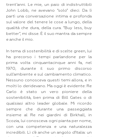
trent’anni. Le mie, un paio di indistruttibili
John Lobb, ne avevano “solo” dieci. Da lì
partì una conversazione intima e profonda
sul valore del tenere le cose a lungo, della
qualità che dura, della cura. “Buy less, buy
better”, mi disse. È il suo mantra da sempre
e anche il mio.
In tema di sostenibilità e di scelte green, lui
ha precorso i tempi parlandone per la
prima volta cinquantacinque anni fa, nel
1970, durante il suo primo discorso
sull’ambiente e sul cambiamento climatico.
Nessuno conosceva questi temi allora, e in
molti lo deridevano. Ma oggi è evidente: Re
Carlo è stato un vero pioniere della
sostenibilità, ben prima di Bill Gates o di
qualsiasi altro leader globale. Mi ricordo
sempre che durante una passeggiata
insieme al Re nei giardini di Birkhall, in
Scozia, lui conosceva ogni pianta per nome,
con una competenza e una naturalezza
incredibili. Lì c’è anche un angolo d’Italia: un