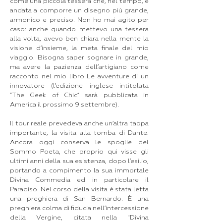
come una piccola tessera che, nel tempo, è
andata a comporre un disegno più grande,
armonico e preciso. Non ho mai agito per
caso: anche quando mettevo una tessera
alla volta, avevo ben chiara nella mente la
visione d’insieme, la meta finale del mio
viaggio. Bisogna saper sognare in grande,
ma avere la pazienza dell’artigiano come
racconto nel mio libro Le avventure di un
innovatore (l’edizione inglese intitolata
“The Geek of Chic” sarà pubblicata in
America il prossimo 9 settembre).
Il tour reale prevedeva anche un’altra tappa
importante, la visita alla tomba di Dante.
Ancora oggi conserva le spoglie del
Sommo Poeta, che proprio qui visse gli
ultimi anni della sua esistenza, dopo l’esilio,
portando a compimento la sua immortale
Divina Commedia ed in particolare il
Paradiso. Nel corso della visita è stata letta
una preghiera di San Bernardo. È una
preghiera colma di fiducia nell’intercessione
della Vergine, citata nella "Divina