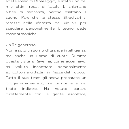
abete rosso di Panareggio, è stato uno dei
miei ultimi regali di Natale. Li chiamano
alberi di risonanza, perché esaltano il
suono. Pare che lo stesso Stradivari si
recasse nella «foresta dei violini» per
scegliere personalmente il legno delle
casse armoniche.
Un Re generoso.
Non è solo un uomo di grande intelligenza,
ma anche un uomo di cuore. Durante
questa visita a Ravenna, come accennavo,
ha voluto incontrare personalmente
agricoltori e cittadini in Piazza del Popolo.
Tutto il suo team gli aveva preparato un
programma serrato, ma lui non si è mai
tirato indietro. Ha voluto parlare
direttamente con la gente, ascoltare,
capire. La sua generosità, non solo nei
confronti di chi lo circonda, ma anche verso
le persone comuni, è straordinaria. Re Carlo
è, senza dubbio, un filantropo genuino. È
sempre stato profondamente interessato
al benessere della gente, a cui non fa mai