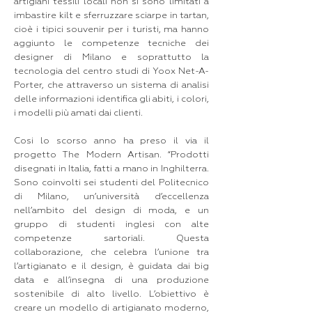
artigiani tessili locali non si sono limitati a
imbastire kilt e sferruzzare sciarpe in tartan,
cioè i tipici souvenir per i turisti, ma hanno
aggiunto le competenze tecniche dei
designer di Milano e soprattutto la
tecnologia del centro studi di Yoox Net-A-
Porter, che attraverso un sistema di analisi
delle informazioni identifica gli abiti, i colori,
i modelli più amati dai clienti.
Cosi lo scorso anno ha preso il via il
progetto The Modern Artisan. “Prodotti
disegnati in Italia, fatti a mano in Inghilterra.
Sono coinvolti sei studenti del Politecnico
di Milano, un’università d’eccellenza
nell’ambito del design di moda, e un
gruppo di studenti inglesi con alte
competenze sartoriali. Questa
collaborazione, che celebra l’unione tra
l’artigianato e il design, è guidata dai big
data e all’insegna di una produzione
sostenibile di alto livello. L’obiettivo è
creare un modello di artigianato moderno,