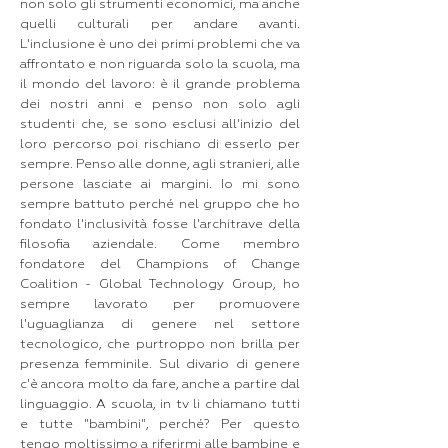
non solo gli strumenti economici, ma anche
quelli culturali per andare avanti.
L'inclusione è uno dei primi problemi che va
affrontato e non riguarda solo la scuola, ma
il mondo del lavoro: è il grande problema
dei nostri anni e penso non solo agli
studenti che, se sono esclusi all'inizio del
loro percorso poi rischiano di esserlo per
sempre. Penso alle donne, agli stranieri, alle
persone lasciate ai margini. Io mi sono
sempre battuto perché nel gruppo che ho
fondato l'inclusività fosse l'architrave della
filosofia aziendale. Come membro
fondatore del Champions of Change
Coalition - Global Technology Group, ho
sempre lavorato per promuovere
l'uguaglianza di genere nel settore
tecnologico, che purtroppo non brilla per
presenza femminile. Sul divario di genere
c'è ancora molto da fare, anche a partire dal
linguaggio. A scuola, in tv li chiamano tutti
e tutte "bambini", perché? Per questo
tengo moltissimo a riferirmi alle bambine e