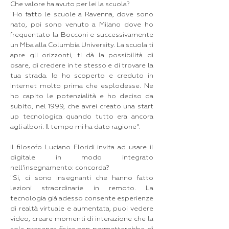
Che valore ha avuto per lei la scuola?
"Ho fatto le scuole a Ravenna, dove sono
nato, poi sono venuto a Milano dove ho
frequentato la Bocconi e successivamente
un Mba alla Columbia University. La scuola ti
apre gli orizzonti, ti dà la possibilità di
osare, di credere in te stesso e di trovare la
tua strada. Io ho scoperto e creduto in
Internet molto prima che esplodesse. Ne
ho capito le potenzialità e ho deciso da
subito, nel 1999, che avrei creato una start
up tecnologica quando tutto era ancora
agli albori. Il tempo mi ha dato ragione".
Il filosofo Luciano Floridi invita ad usare il
digitale in modo integrato
nell'insegnamento: concorda?
"Si, ci sono insegnanti che hanno fatto
lezioni straordinarie in remoto. La
tecnologia già adesso consente esperienze
di realtà virtuale e aumentata, puoi vedere
video, creare momenti di interazione che la