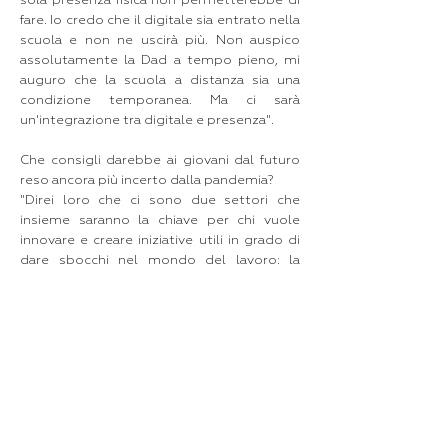
sola presenza fisica non permetterebbe di
fare. Io credo che il digitale sia entrato nella
scuola e non ne uscirà più. Non auspico
assolutamente la Dad a tempo pieno, mi
auguro che la scuola a distanza sia una
condizione temporanea. Ma ci sarà
un'integrazione tra digitale e presenza".
Che consigli darebbe ai giovani dal futuro
reso ancora più incerto dalla pandemia?
"Direi loro che ci sono due settori che
insieme saranno la chiave per chi vuole
innovare e creare iniziative utili in grado di
dare sbocchi nel mondo del lavoro: la
tecnologica e la difesa della natura".
Come è possibile immaginare ora ciò che
ancora non esiste?
"L'immaginazione non s'insegna. Ma si può
coltivare, si può crescere
nell'immaginazione, il mio ispiratore è
Federico Fellini, nato in Romagna come me.
Ho cominciato a sognare da bambino e non