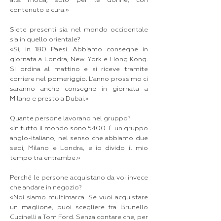
alla moda; solo per le donne, con
contenuto e cura.»
Siete presenti sia nel mondo occidentale
sia in quello orientale?
«Sì, in 180 Paesi. Abbiamo consegne in
giornata a Londra, New York e Hong Kong.
Si ordina al mattino e si riceve tramite
corriere nel pomeriggio. L’anno prossimo ci
saranno anche consegne in giornata a
Milano e presto a Dubai.»
Quante persone lavorano nel gruppo?
«In tutto il mondo sono 5400. È un gruppo
anglo-italiano, nel senso che abbiamo due
sedi, Milano e Londra, e io divido il mio
tempo tra entrambe.»
Perché le persone acquistano da voi invece
che andare in negozio?
«Noi siamo multimarca. Se vuoi acquistare
un maglione, puoi scegliere fra Brunello
Cucinelli a Tom Ford. Senza contare che, per