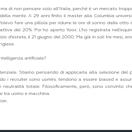
ia ma di non pensare solo all’Italia, perché è un mercato tropp
i della mente. A 29 anni finito il master alla Columbia univers
olevo fare una pillola per ridurre le ore di sonno dalle otto 
attiva del 20%. Poi ho aperto Yoox. L’ho registrata nell’equi
zio d’estate, il 21 giugno del 2000. Ma già in soli tre mesi, ero
inglese.
ntelligenza artificiale?
enziale. Stiamo pensando di applicarla alla selezione del
o i recruiter sono uomini, tendono a essere biased e assu
re neutralità totale. Filosoficamente, però, sono convinto che
e tra uomo e macchina.
ion.