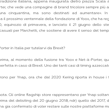
 tradizione italiana, appena inaugurata dietro piazza Scala 
orter, che vede una compagine di brand tricolore sempre più 
na cinquantina, ma sono destinati ad aumentare». In q
da il prossimo ventennale della fondazione di Yoox, che ha regi
 equinozio di primavera, e lanciato il 21 giugno dello ste
casuali per Marchetti, che sostiene di avere il senso del tem
orter in Italia per tutelarvi da Brexit?
rima, al momento della fusione tra Yoox e Net-à-Porter, qua
fetta in caso di Brexit. Uno dei tanti casi di timing azzeccato
prono per Ynap, ora che dal 2020 Kering riporta in house i f
ota. Gli online flagship store rappresentano per Ynap soltant
rima del delisiting del 20 giugno 2018, ndr) quello del 2017, di 
ha gia confermato di voler restare sulle nostre piattaforme mu