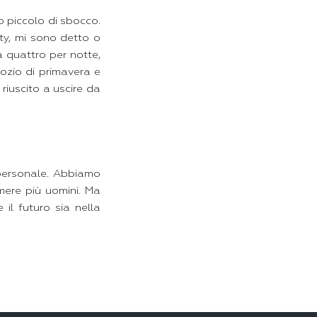
o piccolo di sbocco.
ity, mi sono detto o
a quattro per notte,
nozio di primavera e
 riuscito a uscire da
 personale. Abbiamo
mere più uomini. Ma
 il futuro sia nella