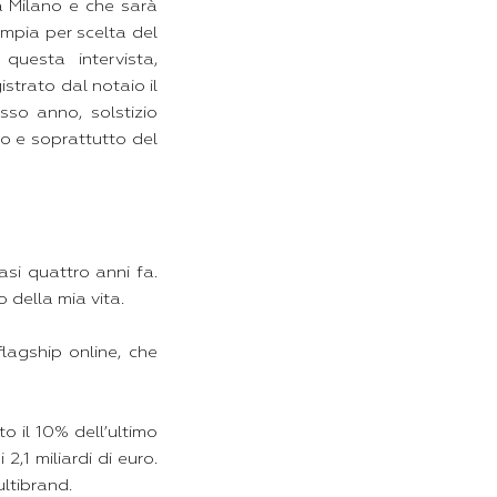
a Milano e che sarà
ampia per scelta del
uesta intervista,
strato dal notaio il
sso anno, solstizio
po e soprattutto del
si quattro anni fa.
 della mia vita.
lagship online, che
o il 10% dell’ultimo
2,1 miliardi di euro.
ltibrand.