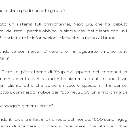
 resta in piedi con altri gruppi?
ato un sistema full omnichannel, Next Era, che ha debutt
ral del retail, perché abbina la single view del cliente con un
E lascia tutte le informazioni e le scelte in mano al brand.
ndo l’e-commerce? E’ vero che ha registrato il nome «enter
tail?
i. Tutte le piattaforme di Ynap sviluppano dei contenuti edi
nment, mentre Net-à-porter li chiama content. In questi 
n cliente oltre che come un ceo, e questo mi ha permess
dotto il commercio mobile per Yoox nel 2006, un anno prima del
 passaggio generazionale?
enti, divisi tra Italia, Uk e resto del mondo. 1600 sono ingeg
Cerco di spingere i giovani a fare lavori che altrove richie