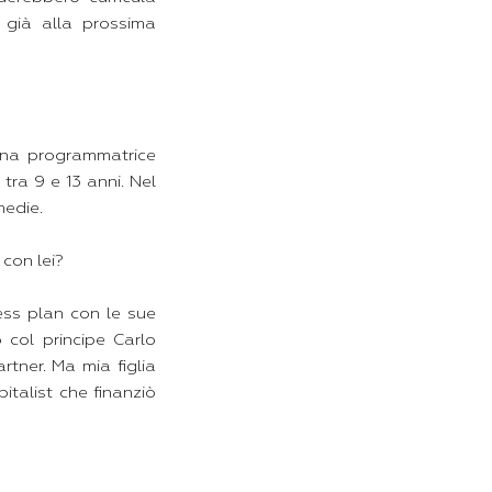
o già alla prossima
una programmatrice
tra 9 e 13 anni. Nel
medie.
 con lei?
ess plan con le sue
col principe Carlo
artner. Ma mia figlia
pitalist che finanziò