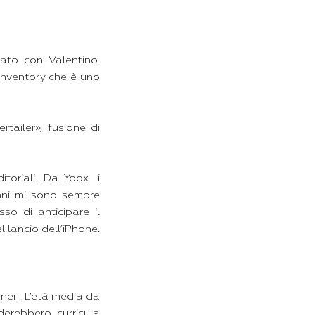
ato con Valentino.
 inventory che è uno
tailer», fusione di
toriali. Da Yoox li
anni mi sono sempre
o di anticipare il
 lancio dell’iPhone.
neri. L’età media da
derebbero curricula