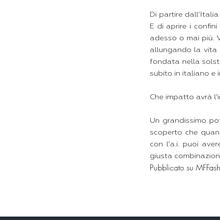
Di partire dall’Ital
E di aprire i confin
adesso o mai più. V
allungando la vita 
fondata nella solsti
subito in italiano e 
Che impatto avrà l’i
Un grandissimo pot
scoperto che quand
con l’a.i. puoi ave
giusta combinazion
Pubblicato su MFFash