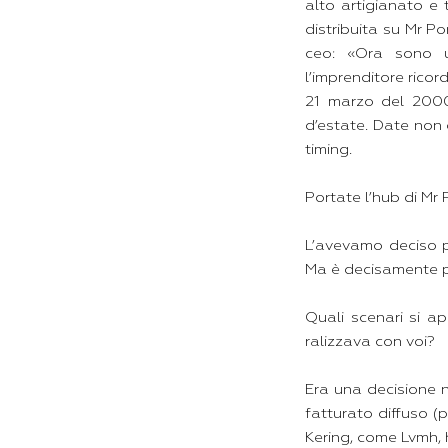
alto artigianato e
distribuita su Mr P
ceo: «Ora sono u
l’imprenditore ricor
21 marzo del 2000,
d’estate. Date non 
timing.
Portate l’hub di Mr P
L’avevamo deciso p
Ma è decisamente per
Quali scenari si a
ralizzava con voi?
Era una decisione n
fatturato diffuso (p
Kering, come Lvmh, 