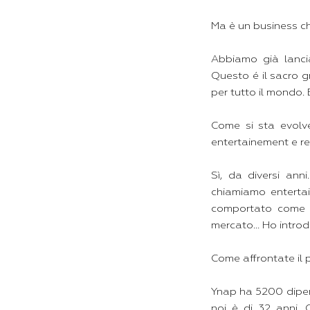
Ma è un business che
Abbiamo già lanci
Questo é il sacro g
per tutto il mondo. 
Come si sta evolve
entertainement e re
Sì, da diversi ann
chiamiamo entertai
comportato come u
mercato... Ho intro
Come affrontate il
Ynap ha 5200 dipend
noi è di 32 anni. 