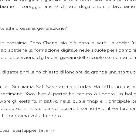
bbiamo il coraggio anche di fare degli errori. E lavoriam
ate alla prossima generazione?
la prossima Coco Chanel sia già nata e sarà un coder (
nap sostiene la formazione digitale nelle scuole per i bambini 
 di educazione digitale ai giovani delle scuole elementari e 
a di sette anni le ha chiesto di lanciare da grande una start up
fatta... Si chiama Sat-Save animals today. Ha fatto un busin
 settimana Yoox Net-à-porter ha tenuto a Londra un ballo 
lvare gli elefanti, iniziativa nella quale Ynap è il principale p
ceduto... E insiste per conoscere Elserino (Piol, il venture ca
. La prossima volta la porto.
ovani startupper italiani?