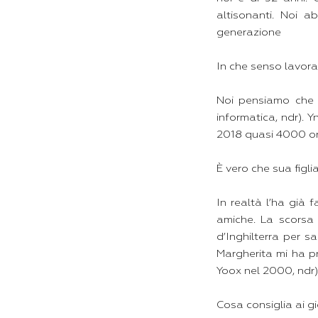
altisonanti. Noi a
generazione
In che senso lavor
Noi pensiamo che 
informatica, ndr). Y
2018 quasi 4000 ore
È vero che sua figli
In realtà l’ha già 
amiche. La scorsa
d’Inghilterra per sa
Margherita mi ha pre
Yoox nel 2000, ndr)
Cosa consiglia ai gi